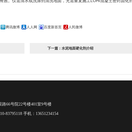
LOHI
有效。仅需清水或洗涤剂清洗地面，无需重复施工
混凝土密封固化
腾讯微博
人人网
百度新首页
人民微博
下一篇：
水泥地面硬化剂介绍
路66号院22号楼401室9号楼
-83795118 手机：13651234154