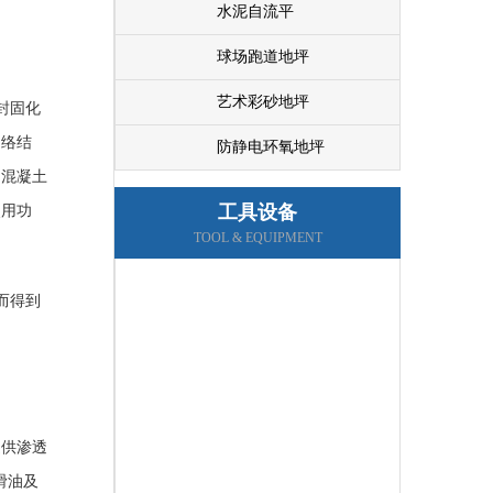
水泥自流平
球场跑道地坪
艺术彩砂地坪
封固化
网络结
防静电环氧地坪
了混凝土
工具设备
使用功
TOOL & EQUIPMENT
而得到
提供渗透
滑油及