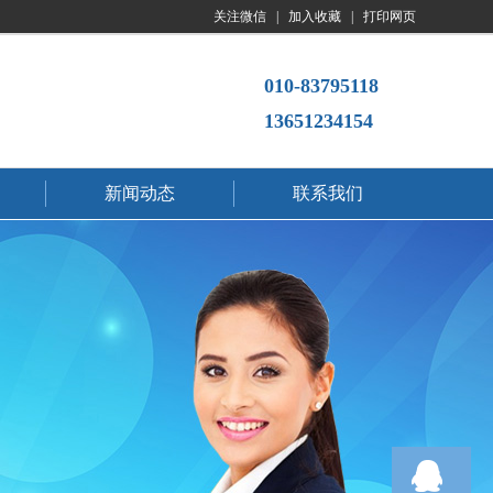
关注微信
|
加入收藏
|
打印网页
010-83795118
13651234154
火烧石翻新2
新闻动态
联系我们
火烧石翻新