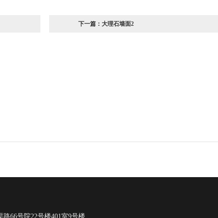
下一篇：
大理石墙面2
路66号院22号楼401室9号楼