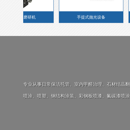
材翻新磨研机
手提式抛光设备
专业从事日常保洁托管、室内甲醛治理、石材结晶翻
喷涂、喷塑、钢结构涂装、彩钢板喷漆、氟碳漆喷涂